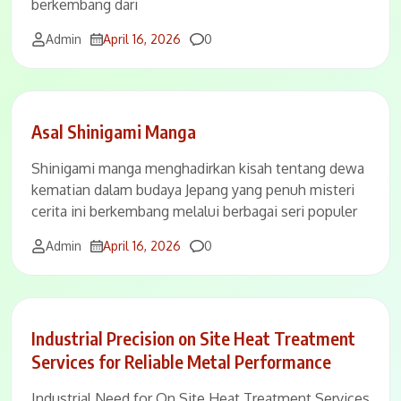
berkembang dari
Comments
Admin
April 16, 2026
0
Asal Shinigami Manga
Shinigami manga menghadirkan kisah tentang dewa
kematian dalam budaya Jepang yang penuh misteri
cerita ini berkembang melalui berbagai seri populer
Comments
Admin
April 16, 2026
0
Industrial Precision on Site Heat Treatment
Services for Reliable Metal Performance
Industrial Need for On Site Heat Treatment Services