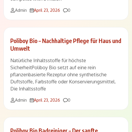
Comments
Admin
April 23, 2026
0
Poliboy Bio – Nachhaltige Pflege für Haus und
Umwelt
Natürliche Inhaltsstoffe für höchste
SicherheitPoliboy Bio setzt auf eine rein
pflanzenbasierte Rezeptur ohne synthetische
Duftstoffe, Farbstoffe oder Konservierungsmittel.
Die Inhaltsstoffe
Comments
Admin
April 23, 2026
0
Poliboy Bio Badreiniger – Der sanfte