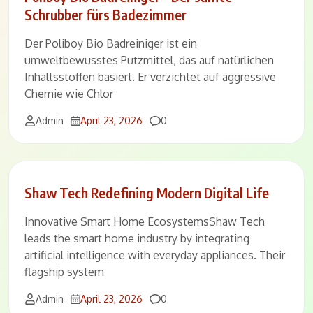
Schrubber fürs Badezimmer
Der Poliboy Bio Badreiniger ist ein
umweltbewusstes Putzmittel, das auf natürlichen
Inhaltsstoffen basiert. Er verzichtet auf aggressive
Chemie wie Chlor
Comments
Admin
April 23, 2026
0
Shaw Tech Redefining Modern Digital Life
Innovative Smart Home EcosystemsShaw Tech
leads the smart home industry by integrating
artificial intelligence with everyday appliances. Their
flagship system
Comments
Admin
April 23, 2026
0