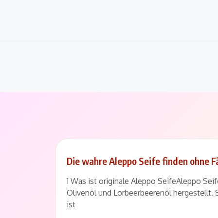
Skip
to
content
Die wahre Aleppo Seife finden ohne 
1 Was ist originale Aleppo SeifeAleppo Seife
Olivenöl und Lorbeerbeerenöl hergestellt.
ist