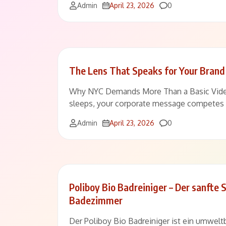
Comments
Admin
April 23, 2026
0
The Lens That Speaks for Your Brand
Why NYC Demands More Than a Basic VideoI
sleeps, your corporate message competes w
Comments
Admin
April 23, 2026
0
Poliboy Bio Badreiniger – Der sanfte 
Badezimmer
Der Poliboy Bio Badreiniger ist ein umwel