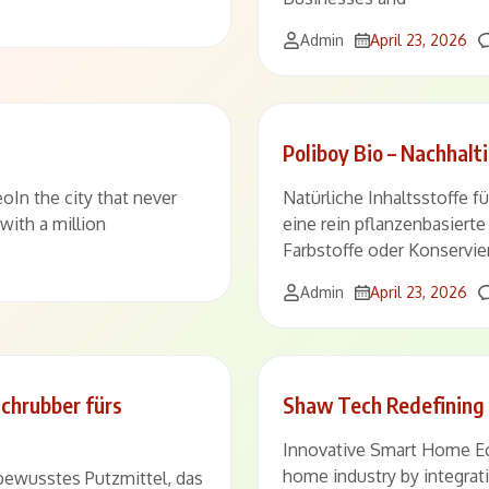
Admin
April 23, 2026
Poliboy Bio – Nachhal
n the city that never
Natürliche Inhaltsstoffe f
ith a million
eine rein pflanzenbasiert
Farbstoffe oder Konservier
Admin
April 23, 2026
Schrubber fürs
Shaw Tech Redefining 
Innovative Smart Home E
home industry by integratin
tbewusstes Putzmittel, das