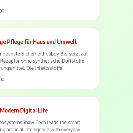
Comments
0
tige Pflege für Haus und Umwelt
ür höchste SicherheitPoliboy Bio setzt auf
e Rezeptur ohne synthetische Duftstoffe,
ungsmittel. Die Inhaltsstoffe
Comments
0
Modern Digital Life
cosystemsShaw Tech leads the smart
g artificial intelligence with everyday