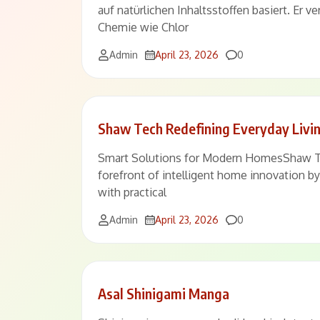
auf natürlichen Inhaltsstoffen basiert. Er v
Chemie wie Chlor
Comments
Admin
April 23, 2026
0
Shaw Tech Redefining Everyday Livi
Smart Solutions for Modern HomesShaw Te
forefront of intelligent home innovation b
with practical
Comments
Admin
April 23, 2026
0
Asal Shinigami Manga