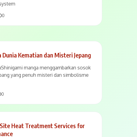
 system
Comments
0
 Dunia Kematian dan Misteri Jepang
gaShinigami manga menggambarkan sosok
pang yang penuh misteri dan simbolisme
Comments
0
n Site Heat Treatment Services for
mance