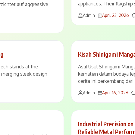
appliances. Their flagship
erzichtet auf aggressive
Admin
April 23, 2026
ng
Kisah Shinigami Manga
ch stands at the
Asal Usul Shinigami Man
y merging sleek design
kematian dalam budaya Je
cerita ini berkembang dari
Admin
April 16, 2026
Industrial Precision o
Reliable Metal Perfor