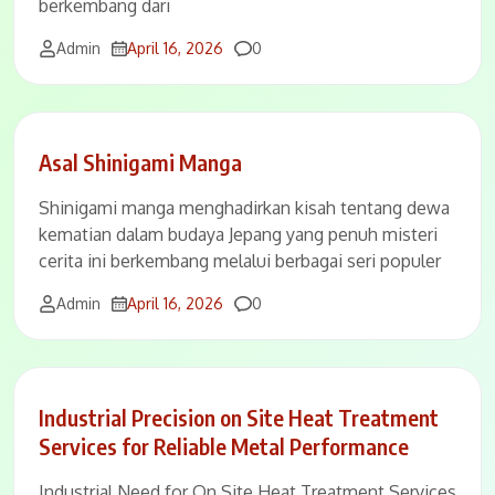
berkembang dari
Comments
Admin
April 16, 2026
0
Asal Shinigami Manga
Shinigami manga menghadirkan kisah tentang dewa
kematian dalam budaya Jepang yang penuh misteri
cerita ini berkembang melalui berbagai seri populer
Comments
Admin
April 16, 2026
0
Industrial Precision on Site Heat Treatment
Services for Reliable Metal Performance
Industrial Need for On Site Heat Treatment Services