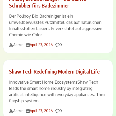
Schrubber fürs Badezimmer
Der Poliboy Bio Badreiniger ist ein
umweltbewusstes Putzmittel, das auf natürlichen
Inhaltsstoffen basiert. Er verzichtet auf aggressive
Chemie wie Chlor
Comments
Admin
April 23, 2026
0
Shaw Tech Redefining Modern Digital Life
Innovative Smart Home EcosystemsShaw Tech
leads the smart home industry by integrating
artificial intelligence with everyday appliances. Their
flagship system
Comments
Admin
April 23, 2026
0