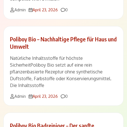
Comments
Admin
April 23, 2026
0
Poliboy Bio – Nachhaltige Pflege für Haus und
Umwelt
Natürliche Inhaltsstoffe für höchste
SicherheitPoliboy Bio setzt auf eine rein
pflanzenbasierte Rezeptur ohne synthetische
Duftstoffe, Farbstoffe oder Konservierungsmittel.
Die Inhaltsstoffe
Comments
Admin
April 23, 2026
0
Poliboy Bio Badreiniger – Der sanfte