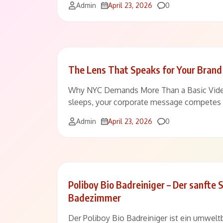
Comments
Admin
April 23, 2026
0
The Lens That Speaks for Your Brand
Why NYC Demands More Than a Basic VideoI
sleeps, your corporate message competes w
Comments
Admin
April 23, 2026
0
Poliboy Bio Badreiniger – Der sanfte 
Badezimmer
Der Poliboy Bio Badreiniger ist ein umwel