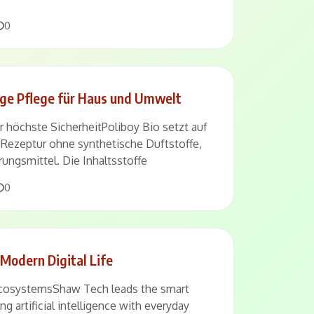
Comments
0
tige Pflege für Haus und Umwelt
ür höchste SicherheitPoliboy Bio setzt auf
e Rezeptur ohne synthetische Duftstoffe,
ungsmittel. Die Inhaltsstoffe
Comments
0
Modern Digital Life
cosystemsShaw Tech leads the smart
g artificial intelligence with everyday