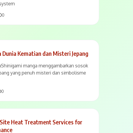
 system
Comments
0
 Dunia Kematian dan Misteri Jepang
gaShinigami manga menggambarkan sosok
pang yang penuh misteri dan simbolisme
Comments
0
n Site Heat Treatment Services for
mance