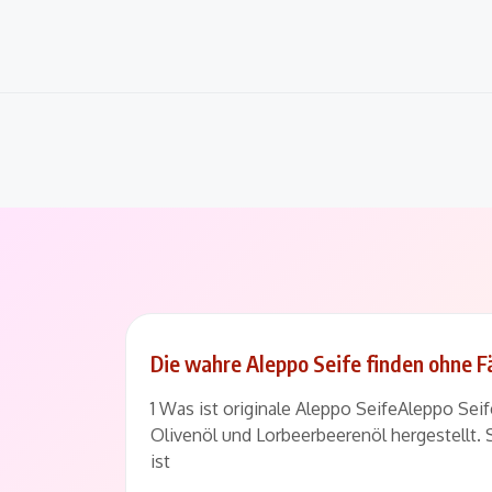
Skip
to
content
Die wahre Aleppo Seife finden ohne 
1 Was ist originale Aleppo SeifeAleppo Seife
Olivenöl und Lorbeerbeerenöl hergestellt.
ist