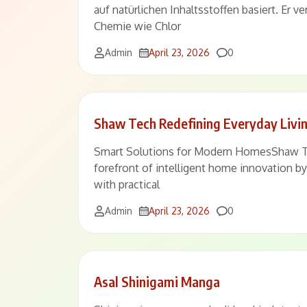
auf natürlichen Inhaltsstoffen basiert. Er v
Chemie wie Chlor
Comments
Admin
April 23, 2026
0
Shaw Tech Redefining Everyday Livi
Smart Solutions for Modern HomesShaw Te
forefront of intelligent home innovation b
with practical
Comments
Admin
April 23, 2026
0
Asal Shinigami Manga