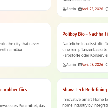
Admin
April 23, 2026
Poliboy Bio – Nachhal
n the city that never
Natürliche Inhaltsstoffe f
ith a million
eine rein pflanzenbasiert
Farbstoffe oder Konservier
Admin
April 23, 2026
Schrubber fürs
Shaw Tech Redefining 
Innovative Smart Home E
home industry by integratin
tbewusstes Putzmittel, das