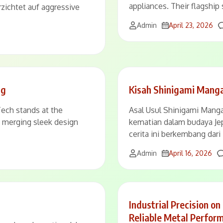
appliances. Their flagship
erzichtet auf aggressive
Admin
April 23, 2026
ng
Kisah Shinigami Manga
ch stands at the
Asal Usul Shinigami Man
y merging sleek design
kematian dalam budaya Je
cerita ini berkembang dari
Admin
April 16, 2026
Industrial Precision o
Reliable Metal Perfor