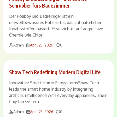
Schrubber fürs Badezimmer
Der Poliboy Bio Badreiniger ist ein
umweltbewusstes Putzmittel, das auf natürlichen
Inhaltsstoffen basiert. Er verzichtet auf aggressive
Chemie wie Chlor
Comments
Admin
April 23, 2026
0
Shaw Tech Redefining Modern Digital Life
Innovative Smart Home EcosystemsShaw Tech
leads the smart home industry by integrating
artificial intelligence with everyday appliances. Their
flagship system
Comments
Admin
April 23, 2026
0