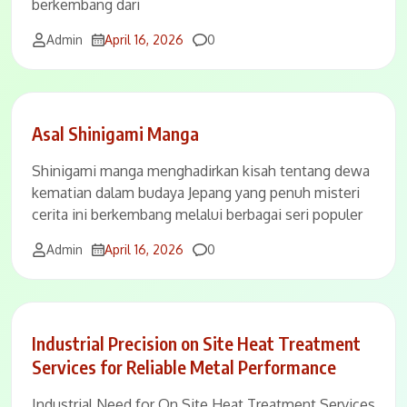
berkembang dari
Comments
Admin
April 16, 2026
0
Asal Shinigami Manga
Shinigami manga menghadirkan kisah tentang dewa
kematian dalam budaya Jepang yang penuh misteri
cerita ini berkembang melalui berbagai seri populer
Comments
Admin
April 16, 2026
0
Industrial Precision on Site Heat Treatment
Services for Reliable Metal Performance
Industrial Need for On Site Heat Treatment Services