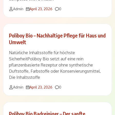
Comments
Admin
April 23, 2026
0
Poliboy Bio – Nachhaltige Pflege für Haus und
Umwelt
Natürliche Inhaltsstoffe für höchste
SicherheitPoliboy Bio setzt auf eine rein
pflanzenbasierte Rezeptur ohne synthetische
Duftstoffe, Farbstoffe oder Konservierungsmittel.
Die Inhaltsstoffe
Comments
Admin
April 23, 2026
0
Poliboy Bio Badreiniger – Der sanfte