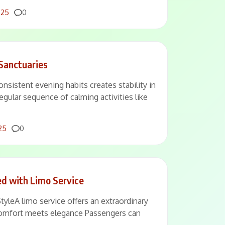
Comments
025
0
 Sanctuaries
nsistent evening habits creates stability in
egular sequence of calming activities like
Comments
25
0
ed with Limo Service
leA limo service offers an extraordinary
comfort meets elegance Passengers can