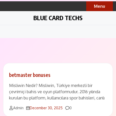
Skip
Menu
to
content
BLUE CARD TECHS
betmaster bonuses
Misliwin Nedir? Misliwin, Türkiye merkezli bir
çevrimiçi bahis ve oyun platformudur. 2016 yılında
kurulan bu platform, kullanıcılara spor bahisleri, canlı
Comments
Admin
December 30, 2025
0