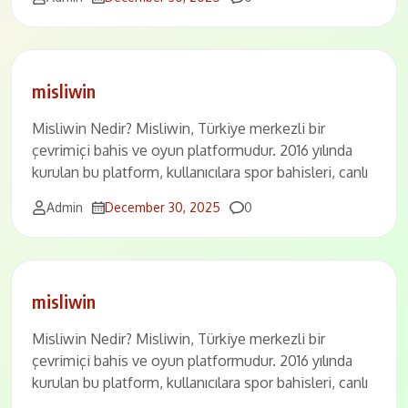
misliwin
Misliwin Nedir? Misliwin, Türkiye merkezli bir
çevrimiçi bahis ve oyun platformudur. 2016 yılında
kurulan bu platform, kullanıcılara spor bahisleri, canlı
Comments
Admin
December 30, 2025
0
misliwin
Misliwin Nedir? Misliwin, Türkiye merkezli bir
çevrimiçi bahis ve oyun platformudur. 2016 yılında
kurulan bu platform, kullanıcılara spor bahisleri, canlı